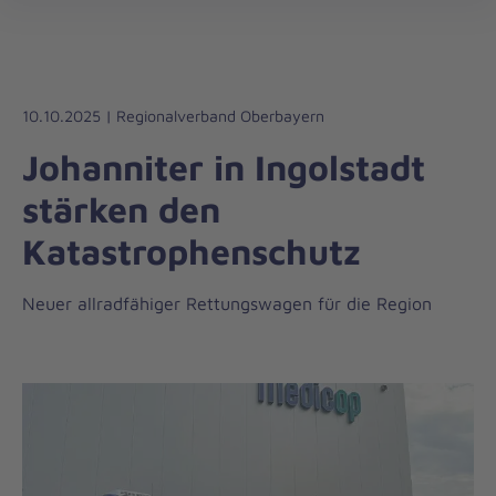
Die
öff
Johanniter
–
Aus
Liebe
10.10.2025 | Regionalverband Oberbayern
zum
Johanniter in Ingolstadt
Leben
stärken den
Katastrophenschutz
Neuer allradfähiger Rettungswagen für die Region