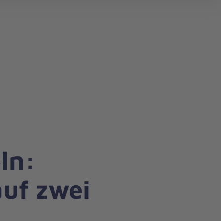
search
ln:
auf zwei