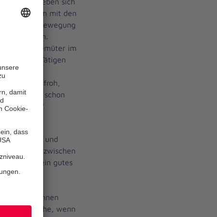
auhelfer begeben sich
ehr gemeinsam mit den
geordnet“ in Bewegung
 vorzubeugen.
ch erhitzte Gemüter im
renamtlich Tätigen
 dafür, dass
men. Ich bin froh,
nter Partner schon
eite stehen.“
itglied im
iedersachsen und
 Kooperation zwischen
rn. Das sei ein gutes
einen großen
itsteiligen
f den Autobahnen
besondere Sache, wenn