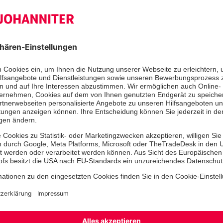
Demokratie. Stauhelferinnen und St
freiwillig in den Stau, um den Verk
Einsatzkräften der Polizei wieder „
zu bringen und so weiteren Unfällen
Darüber hinaus kühlt ihr Einsatz au
wahrsten Sinne spürbar ab. Diese eh
leisten einen entscheidenden Beitrag
möglichst alle sicher an ihr Ziel kom
dass uns die Johanniter als kompete
seit über 20 Jahren zuverlässig zur S
Stefan Radmacher, ehrenamtliches M
Landesvorstand der Johanniter in N
Bremen, richtete den Fokus auf die
Polizei und den Johanniter-Stauhelfe
Beispiel, wie ehrenamtliche Kräfte 
gesellschaftlichen Beitrag in der arbe
Zusammenarbeit mit der Polizei au
leisten würden. „Es ist schon eine 