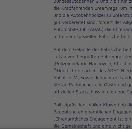
Bundesautobahnen 2 und 7 bis hin z
die Kradfahrenden unterwegs, um im
und die Autobahnpolizei zu unterstüt
gut vorbereitet sind, fördert der Al
Automobil-Club (ADAC) die Ehrenamtl
mit einem speziellen Fahrsicherheitst
Auf dem Gelände des Fahrsicherhei
in Laatzen begrüßten Polizeipräside
(Polizeidirektion Hannover), Christine
Öffentlichkeitsarbeit des ADAC Nie
Anhalt e. V., sowie Johanniter-Land
Stefan Radmacher alle Gäste und 
offiziellen Startschuss in die neue Sa
Polizeipräsident Volker Kluwe hob di
Bedeutung ehrenamtlichen Engagem
„Ehrenamtliches Engagement ist ein 
die Gemeinschaft und eine wichtige