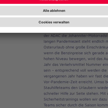
ehrenamtliche Helferinnen und Helf
Woche ihre Freizeit auf der Autobah
Autofahrenden bei Unfällen und in 
Notsituationen helfen“, sagte Radma
Als langjähriger Partner unterstützt
der ADAC die Johanniter-Motorradst
langen Pandemiezeit steht endlich m
Osterurlaub ohne große Einschränku
wenn die Benzinpreise sich gerade 
hohen Niveau bewegen, wird das Au
Jahr das Verkehrsmittel Nummer eins
sein – entsprechend voll werden die
vergangenen Jahr haben wir fast di
Vor-Pandemie-Zeit erreicht. Umso bes
Stauhilfeteams den Urlaubern wieder
schneller Hilfe zur Seite stehen. Mit
Sicherheitstrainings wollen wir dazu
Teams sicher durch die Saison kom