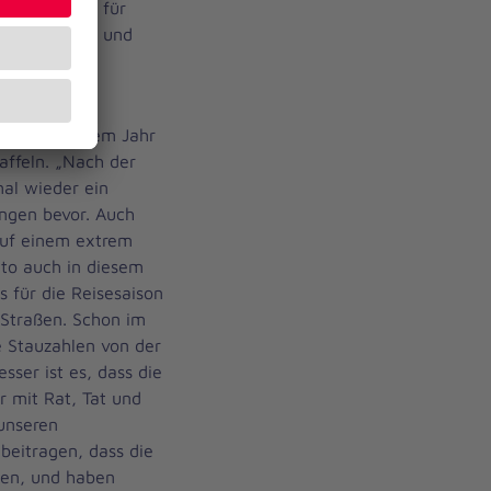
er
Woche für
n verbringen und
anderen
cher.
 auch in diesem Jahr
affeln. „Nach der
al wieder ein
ngen bevor. Auch
auf einem extrem
to auch in diesem
 für die Reisesaison
 Straßen. Schon im
e Stauzahlen von der
ser ist es, dass die
 mit Rat, Tat und
 unseren
 beitragen, dass die
men, und haben