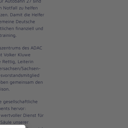
ur Autobahn 27 sind
 Notfall zu helfen
zen. Damit die Helfer
lgemeine Deutsche
ichen finanziell und
raining.
tszentrums des ADAC
nt Volker Kluwe
 Rettig, Leiterin
dersachsen/Sachsen-
esvorstandsmitglied
gaben gemeinsam den
ison.
e gesellschaftliche
ents hervor:
wertvoller Dienst für
 Säule unserer