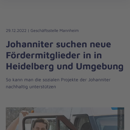
Die
öff
Johanniter
–
Aus
Liebe
29.12.2022 | Geschäftsstelle Mannheim
zum
Johanniter suchen neue
Leben
Fördermitglieder in in
Heidelberg und Umgebung
So kann man die sozialen Projekte der Johanniter
nachhaltig unterstützen
© Johanniter/Tobias Grosser