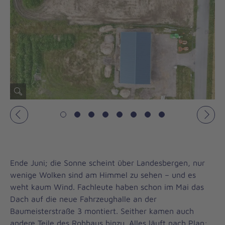
Vorheriges
Näch
Ende Juni; die Sonne scheint über Landesbergen, nur
wenige Wolken sind am Himmel zu sehen – und es
weht kaum Wind. Fachleute haben schon im Mai das
Dach auf die neue Fahrzeughalle an der
Baumeisterstraße 3 montiert. Seither kamen auch
andere Teile des Rohbaus hinzu. Alles läuft nach Plan: