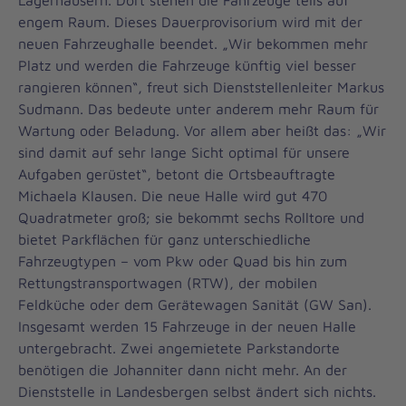
Lagerhäusern. Dort stehen die Fahrzeuge teils auf
engem Raum. Dieses Dauerprovisorium wird mit der
neuen Fahrzeughalle beendet. „Wir bekommen mehr
Platz und werden die Fahrzeuge künftig viel besser
rangieren können“, freut sich Dienststellenleiter Markus
Sudmann. Das bedeute unter anderem mehr Raum für
Wartung oder Beladung. Vor allem aber heißt das: „Wir
sind damit auf sehr lange Sicht optimal für unsere
Aufgaben gerüstet“, betont die Ortsbeauftragte
Michaela Klausen. Die neue Halle wird gut 470
Quadratmeter groß; sie bekommt sechs Rolltore und
bietet Parkflächen für ganz unterschiedliche
Fahrzeugtypen – vom Pkw oder Quad bis hin zum
Rettungstransportwagen (RTW), der mobilen
Feldküche oder dem Gerätewagen Sanität (GW San).
Insgesamt werden 15 Fahrzeuge in der neuen Halle
untergebracht. Zwei angemietete Parkstandorte
benötigen die Johanniter dann nicht mehr. An der
Dienststelle in Landesbergen selbst ändert sich nichts.