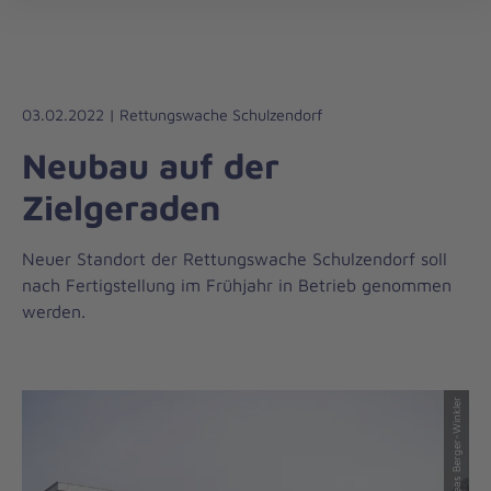
Die
öff
Johanniter
–
Aus
Liebe
03.02.2022 | Rettungswache Schulzendorf
zum
Neubau auf der
Leben
Zielgeraden
Neuer Standort der Rettungswache Schulzendorf soll
nach Fertigstellung im Frühjahr in Betrieb genommen
werden.
© Andreas Berger-Winkler