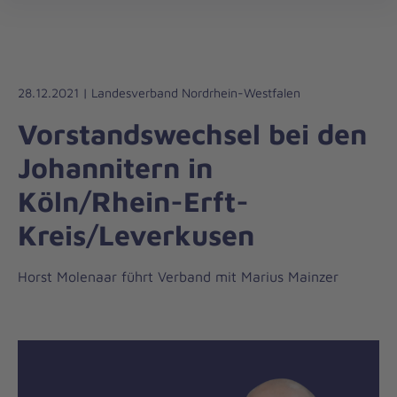
Die
öff
Johanniter
–
Aus
Liebe
28.12.2021 | Landesverband Nordrhein-Westfalen
zum
Vorstandswechsel bei den
Leben
Johannitern in
Köln/Rhein-Erft-
Kreis/Leverkusen
Horst Molenaar führt Verband mit Marius Mainzer