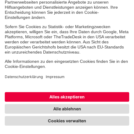
Ganz junge Ersthelferinnen und Ersthelfer ab sieben
Jahren, Sanitätshelferinnen und -helfer ab 16 und
Rettungsprofis ab 18 Jahren: Beim großen „Tag der
Johanniter“ kam die Johanniter-Familie Anfang Mai in
Potsdam zusammen. Die besten Erste-Hilfe-Kräfte
unserer Landesverbände zeigten in realitätsnahen
Unfallsituationen ihre ausgezeichnete Ausbildung und
professionelle Arbeitsweise. „Es motiviert unheimlich,
bei diesem Event dabei zu sein“, sagt Line Neumann
(18), Sanitätshelferin aus dem Regionalverband
Ostwürttemberg.
Jede Entscheidung, jeder Handgriff musste sitzen.
Dabei gingen die Wettstreitenden sensibel auf den
Menschen in seiner Not, in diesem Fall geschminkte
Unfallmimen, ein. Insgesamt nahmen 460
Wettkämpferinnen und Wettkämpfer in sieben
Leistungskategorien teil. Dazu ein Rahmenprogramm
mit Infoständen und Musik.