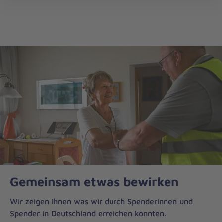
Die
öff
Johanniter
–
Aus
Liebe
zum
Leben
Gemeinsam etwas bewirken
Wir zeigen Ihnen was wir durch Spenderinnen und
Spender in Deutschland erreichen konnten.