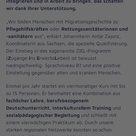
integrieren und in Arbeit zu bringen, das schaffen
wir dank Ihrer Unterstützung.
„Wir bilden Menschen mit Migrationsgeschichte zu
Pflegehilfskräften
oder
Rettungssanitäterinnen und
-sanitätern
aus“, erklärt Johanniterin Antje Zajonz,
Koordinatorin aus Sachsen, die spezielle Qualifizierung.
Der Einstieg in das sogenannte ZIEL-Programm
(
Z
ugänge
I
ns
E
rwerbs
L
eben) ist bewusst
niedrigschwellig: Sprachniveau B1 und eine positive
Einstellung gegenüber alten und kranken Menschen.
Einmal pro Jahr startet ein viermonatiger Kurs mit bis
zu 15 Personen. Er beinhaltet eine Kombination aus
fachlicher Lehre, berufsbezogenem
Deutschunterricht, interkulturellem Training
und
sozialpädagogischer Begleitung
und schließt mit
einem vierwöchigen Praktikum ab. Durch unsere
starken regionalen Netzwerke konnten so schon