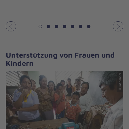
Vorheriges
Näch
Unterstützung von Frauen und
Kindern
© Johanniter