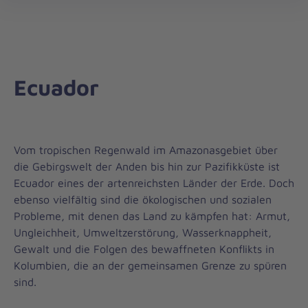
Die
öff
Johanniter
–
Aus
Liebe
Ecuador
zum
Leben
Vom tropischen Regenwald im Amazonasgebiet über
die Gebirgswelt der Anden bis hin zur Pazifikküste ist
Ecuador eines der artenreichsten Länder der Erde. Doch
ebenso vielfältig sind die ökologischen und sozialen
Probleme, mit denen das Land zu kämpfen hat: Armut,
Ungleichheit, Umweltzerstörung, Wasserknappheit,
Gewalt und die Folgen des bewaffneten Konflikts in
Kolumbien, die an der gemeinsamen Grenze zu spüren
sind.