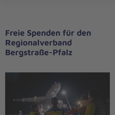
Die
öff
Johanniter
–
Aus
Liebe
Freie Spenden für den
zum
Leben
Regionalverband
Bergstraße-Pfalz