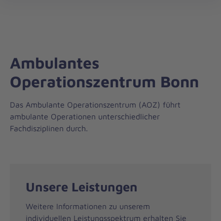
Die
öff
Johanniter
–
Aus
Liebe
Ambulantes
zum
Leben
Operationszentrum Bonn
Das Ambulante Operationszentrum (AOZ) führt
ambulante Operationen unterschiedlicher
Fachdisziplinen durch.
Unsere Leistungen
Weitere Informationen zu unserem
individuellen Leistungsspektrum erhalten Sie