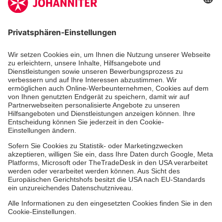
Kununu Top Company 2026
Medizin & Pflege
Zentren
Patienten
Hinweisgebersystem
Online-Termin
Facebook
Instagram
Youtube
TikTok
LinkedIn