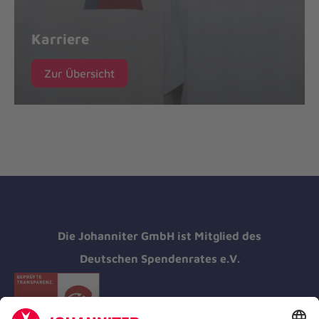
Karriere
Zur Übersicht
Die Johanniter GmbH ist Mitglied des
Deutschen Spendenrates e.V.