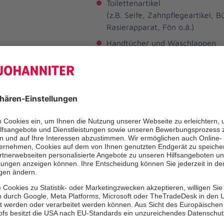
Toilettenartikel
(z.B. Seife, Zahnpflegeartikel, 
Rasierapparat, Fön o.ä.)
Handtücher und Waschlappen
Schlafanzug
Bade- oder Hausmantel
Hausschuhe
Freizeitanzug
Hinweise zur Kleidung im Haus:
We
können und dürfen, tragen Sie bitte 
Zimmers einen Bademantel oder Mor
Aufenthalt in Aufenthaltsräumen, im
in der Cafeteria ist Freizeitkleidung
erbeten.