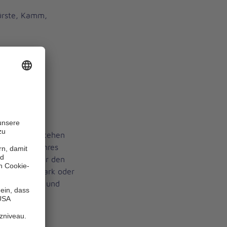
Bürste, Kamm,
nn Sie aufstehen
ausserhalb Ihres
genrock. Für den
 Foyer, im Park oder
 gut geeignet und