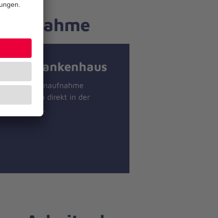
enaufnahme
Waldkrankenhaus
Die Patientenaufnahme
befindet sich direkt in der
Eigangshalle.