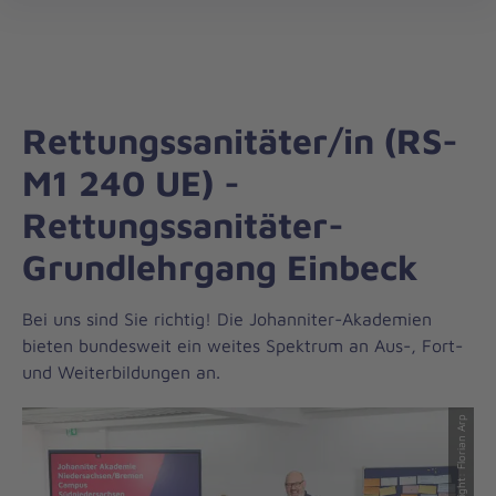
Die
öff
Johanniter
–
Aus
Liebe
Rettungssanitäter/in (RS-
zum
Leben
M1 240 UE) -
Rettungssanitäter-
Grundlehrgang Einbeck
Bei uns sind Sie richtig! Die Johanniter-Akademien
bieten bundesweit ein weites Spektrum an Aus-, Fort-
und Weiterbildungen an.
© Copyright: Florian Arp