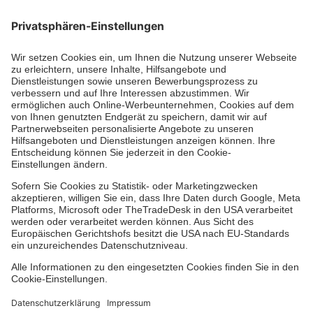
Medizin & Pflege
Zentren
Patienten
Zuweiser
Über uns
Im Notfall
Hinweisgebersystem