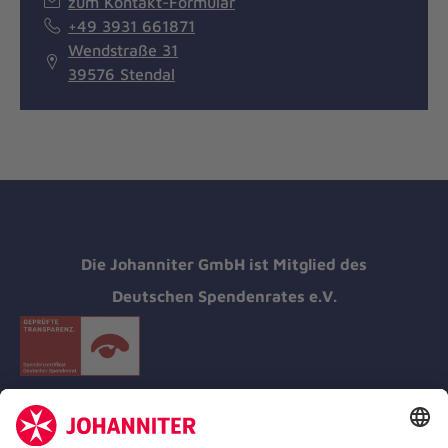
zum Kontakt-Formular
+49 3931 661871
Wendstraße 31
39576 Stendal
Die Johanniter GmbH ist Mitglied des
Deutschen Spendenrates e.V.
Kununu Top Company 2026