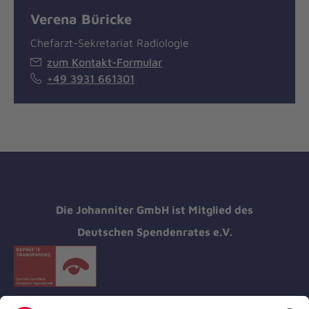
Verena Büricke
Chefarzt-Sekretariat Radiologie
zum Kontakt-Formular
+49 3931 661301
Die Johanniter GmbH ist Mitglied des
Deutschen Spendenrates e.V.
Kununu Top Company 2026