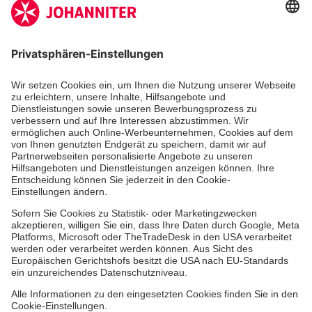
Medizin & Pflege
Zentren
Patienten
Zuweiser
Über uns
Im Notfall
Hinweisgebersystem