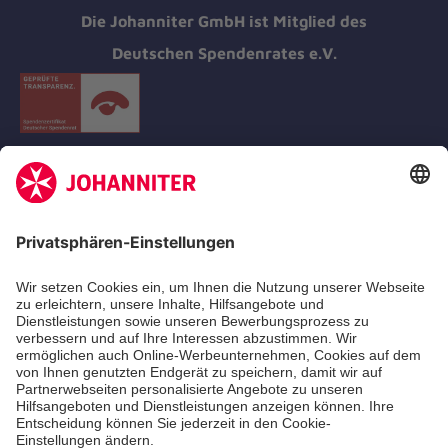
Die Johanniter GmbH ist Mitglied des
Deutschen Spendenrates e.V.
Kununu Top Company 2026
Medizin & Pflege
Zentren
Patienten