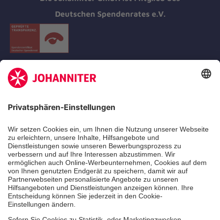
Deutschen Spendenrates e.V.
Kununu Top Company 2026
Medizin & Pflege
Zentren
Patienten