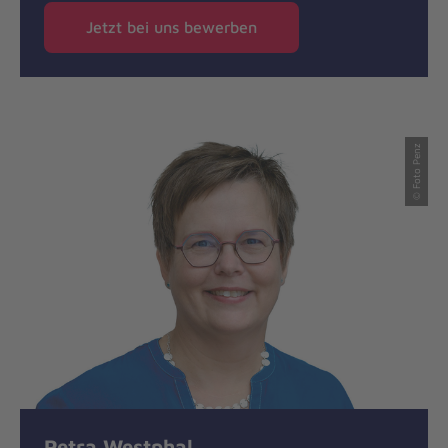
Jetzt bei uns bewerben
© Foto Penz
Petra Westphal