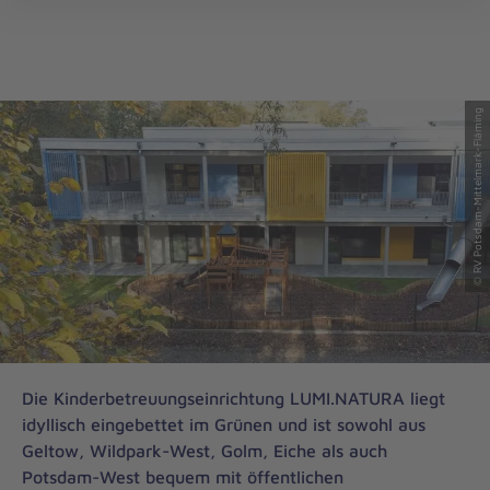
Regionalverband
öff
Potsdam-
Mittelmark-
Fläming
© RV Potsdam-Mittelmark-Fläming
Die Kinderbetreuungseinrichtung LUMI.NATURA liegt
idyllisch eingebettet im Grünen und ist sowohl aus
Geltow, Wildpark-West, Golm, Eiche als auch
Potsdam-West bequem mit öffentlichen