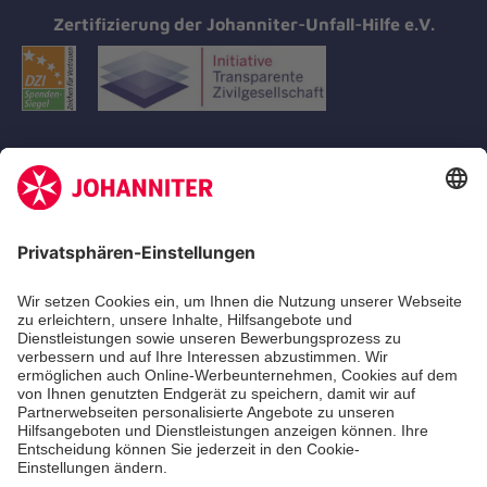
Zertifizierung der Johanniter-Unfall-Hilfe e.V.
Aus- & Fortbildungen
Erste-Hilfe-Kurse
Jobs
Ehrenamt
Freiwilligendienst
Johanniter-Jugend