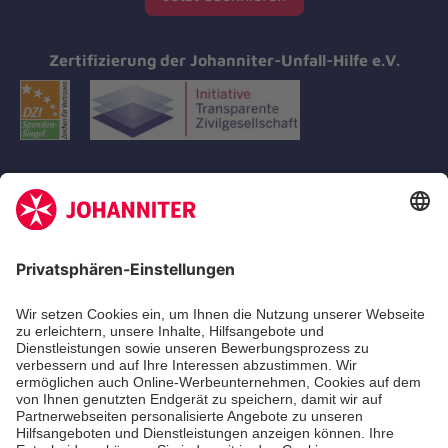
Zertifizierung der Johanniter-Unfall-Hilfe e.V.
Aus- & Fortbildungen
Erste-Hilfe-Kurse
Jobs
Ehrenamt
Freiwilligendienst