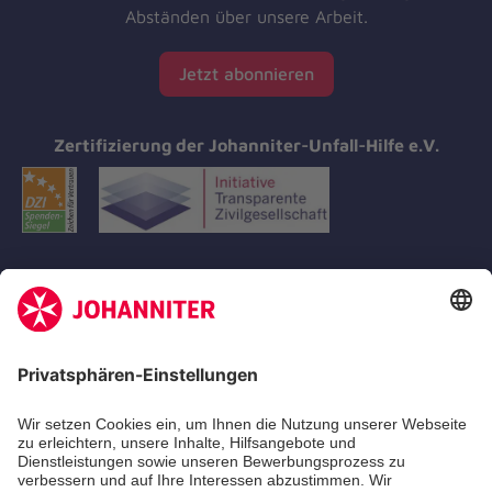
Abständen über unsere Arbeit.
Jetzt abonnieren
Zertifizierung der Johanniter-Unfall-Hilfe e.V.
Aus- & Fortbildungen
Erste-Hilfe-Kurse
Jobs
Ehrenamt