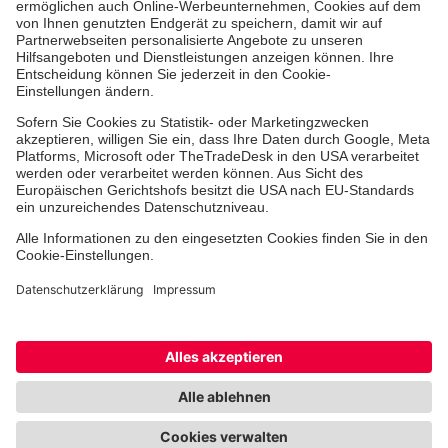
Freiwilligendienst
Johanniter-Jugend
Spendenprojekte
Kindertagesstätten
Einrichtungen
Dienstleistungen
Facebook
Instagram
Youtube
TikTok
Xing
LinkedIn
Cookie-Einstellungen
Datenschutz
Barrierefreiheit
Impressum
Kontakt
Widerruf