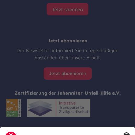
Jetzt spenden
Jetzt abonnieren
Der Newsletter informiert Sie in regelmäßigen
Abständen über unsere Arbeit.
Jetzt abonnieren
Zertifizierung der Johanniter-Unfall-Hilfe e.V.