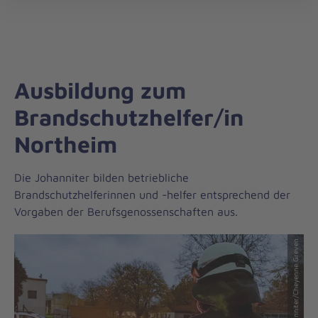
Regionalverband
öff
Südniedersachsen
Ausbildung zum
Brandschutzhelfer/in
Northeim
Die Johanniter bilden betriebliche
Brandschutzhelferinnen und -helfer entsprechend der
Vorgaben der Berufsgenossenschaften aus.
© Copyright: Johanniter/Cheyenne Greven