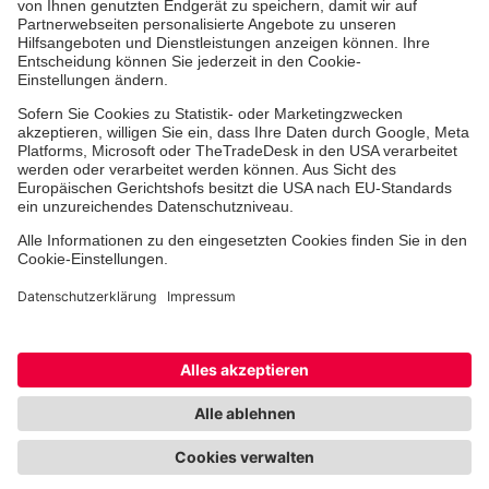
Freiwilligendienst
Johanniter-Jugend
Spendenprojekte
Kindertagesstätten
Einrichtungen
Dienstleistungen
Facebook
Instagram
Youtube
TikTok
Xing
LinkedIn
Cookie-Einstellungen
Datenschutz
Barrierefreiheit
Impressum
Kontakt
Widerruf