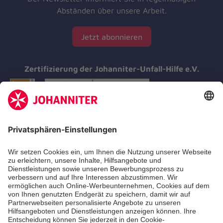
Abständen über unsere Arbeit.
Jetzt abonnieren
Zertifizierung der Johanniter-Unfall-Hilfe e.V.
Aus- & Fortbildungen
Erste-Hilfe-Kurse
Jobs & Ehrenamt
Freiwilligendienst