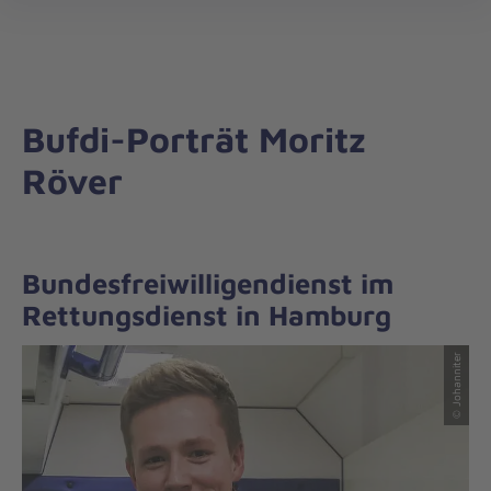
Landesverband
öff
Nord
Bufdi-Porträt Moritz
Röver
Bundesfreiwilligendienst im
Rettungsdienst in Hamburg
© Johanniter