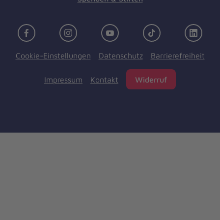
Facebook
Instagram
Youtube
TikTok
Linke
Cookie-Einstellungen
Datenschutz
Barrierefreiheit
Impressum
Kontakt
Widerruf