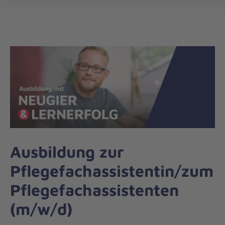
Die
Johanniter
–
Aus
Liebe
zum
Leben
Ausbildung zur
Pflegefachassistentin/zum
Pflegefachassistenten
(m/w/d)