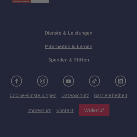
Dienste & Leistungen
Mitarbeiten & Lernen
Spenden & Stiften
Facebook
Instagram
Youtube
TikTok
Linke
Cookie-Einstellungen
Datenschutz
Barrierefreiheit
Impressum
Kontakt
Widerruf