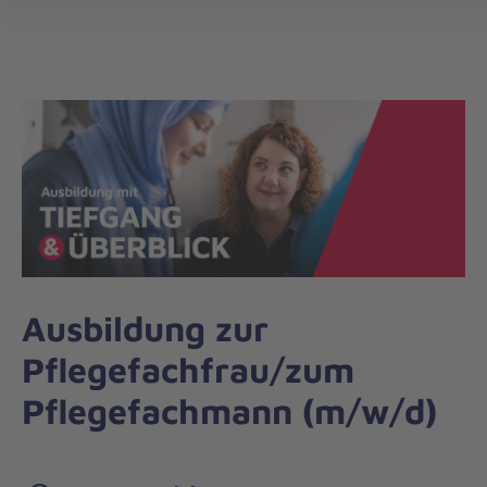
Die
Johanniter
–
Aus
Liebe
zum
Leben
Ausbildung zur
Pflegefachfrau/zum
Pflegefachmann (m/w/d)