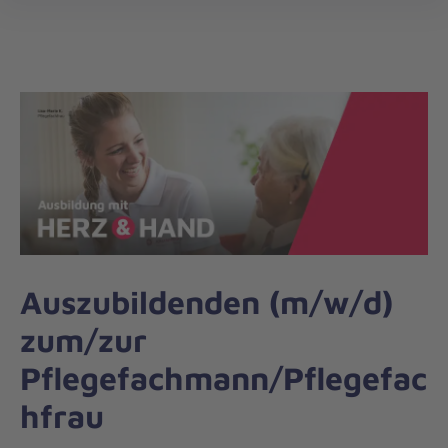
Die
öff
Johanniter
–
Aus
Liebe
zum
Leben
Auszubildenden (m/w/d)
zum/zur
Pflegefachmann/Pflegefac
hfrau