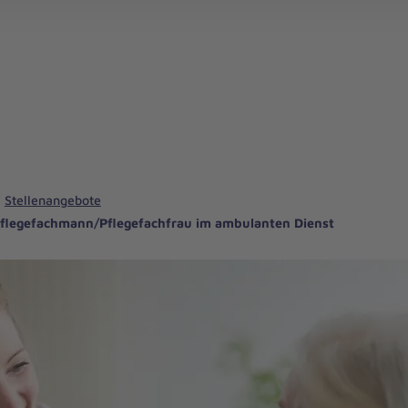
Med.-techn. Dienst & Funktionsdienst
Stellenangebote
flegefachmann/Pflegefachfrau im ambulanten Dienst