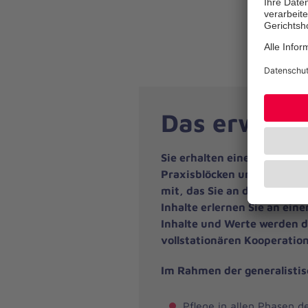
Das erwarte
Sie erhalten eine 3-jährige
Praxisblöcken und arbeiten
mit, das Sie an die Hand ni
Inhalte erlernen Sie an ein
Inhalte und Werte werden 
vollstationären Kooperation
Im Rahmen der generalistis
Pflege in allen Phasen d