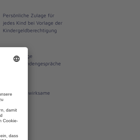
Persönliche Zulage für
jedes Kind bei Vorlage der
Kindergeldberechtigung
Regelmäßige
Mitarbeitendengespräche
Vermögenswirksame
Leistungen