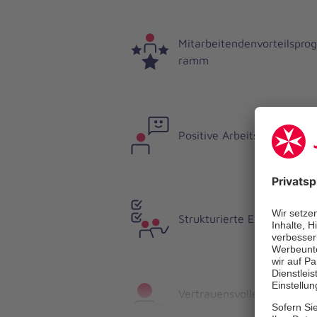
Mitarbeitendenvorteilsprog
ramm
Positive Arbeitsatmosphär
Strukturierte Einarbeitung
Vertrauensvolle
Ansprechpartner