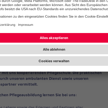
Weitere Vorteile
Weniger anzeigen
t Sie
 generalistische Pflegeausbildung mit Theorie und
 in einem erfahrenen und multiprofessionellen Team
mmt, begleitet und stetig anleitet. Die theoretischen
er mit uns kooperierenden Pflegeschule. Die praktischen
durch unseren ambulanten Dienst sowie unseren
spartner vermittelt.
chen Pflegeausbildung lernen Sie bei uns:
es Lebens sowie das Erlernen und Festigen aller