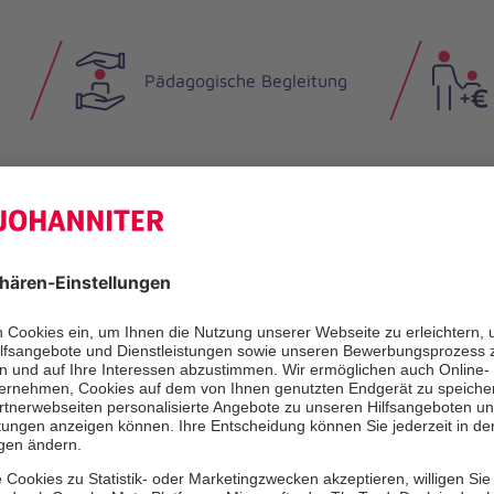
Pädagogische Begleitung
Rabatte in regionalen
e
Sportstudios
Vergütungserhöhung
aufgrund von
Betriebszugehörigkeit
Zuschläge für Arbeit an
Sonn- und Feiertagen