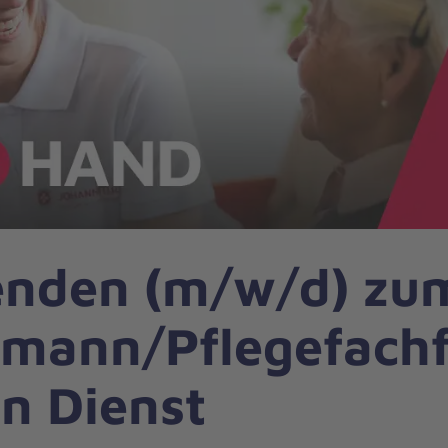
enden (m/w/d) zu
hmann/Pflegefachf
n Dienst