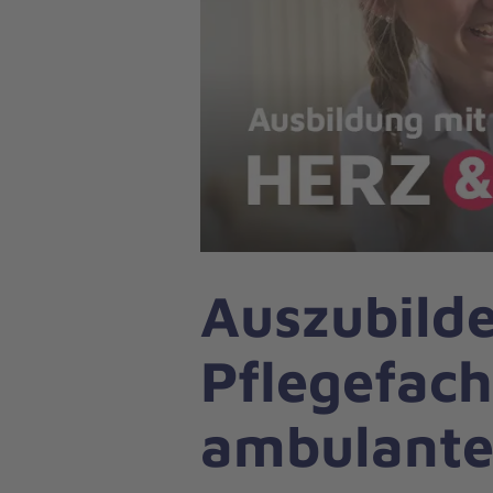
Auszubild
Pflegefac
ambulante