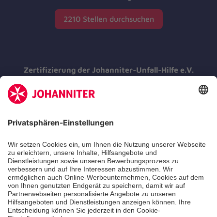
2210 Stellen durchsuchen
Zertifizierung der Johanniter-Unfall-Hilfe e.V.
Die Johanniter GmbH führt das
Spendenzertifikat des Deutschen Spendenrats
e.V.