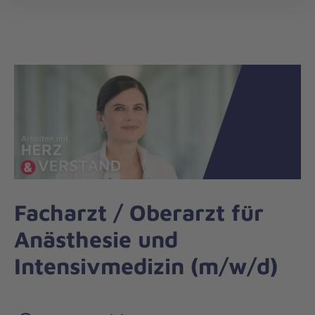
Die
öff
Johanniter
–
Aus
Liebe
zum
Leben
Facharzt / Oberarzt für
Anästhesie und
Intensivmedizin (m/w/d)