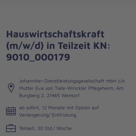
Die
öff
Johanniter
–
Aus
Liebe
Hauswirtschaftskraft
zum
(m/w/d) in Teilzeit KN:
Leben
9010_000179
Johanniter-Dienstleistungsgesellschaft mbH c/o
Mutter Eva von Tiele-Winckler Pflegeheim, Am
Burgberg 2, 21465 Wentorf
ab sofort, 12 Monate mit Option auf
Verlängerung/ Entfristung
Teilzeit, 30 Std./ Woche