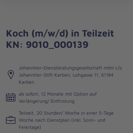
Die
öff
Johanniter
–
Aus
Liebe
Koch (m/w/d) in Teilzeit
zum
KN: 9010_000139
Leben
Johanniter-Dienstleistungsgesellschaft mbH c/o
Johanniter-Stift Karben, Lohgasse 11, 61184
Karben
ab sofort, 12 Monate mit Option auf
Verlängerung/ Entfristung
Teilzeit, 20 Stunden/ Woche in einer 5-Tage
Woche nach Dienstplan (inkl. Sonn- und
Feiertage)