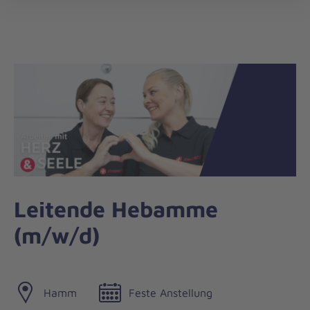
Die
öff
Johanniter
–
Aus
Liebe
zum
Leben
Leitende Hebamme
(m/w/d)
Hamm
Feste Anstellung