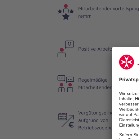
Mitarbeitendenvorteilsprog
ramm
Positive Arbeitsatmosphär
Regelmäßige
Mitarbeitendengespräche
Vergütungserhöhung
aufgrund von
Betriebszugehörigkeit