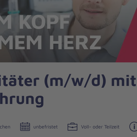
itäter (m/w/d) mit
ahrung
nchen
unbefristet
Voll- oder Teilzeit