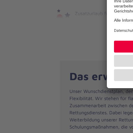
Zusatzurlaub für
Nachtarbeit
Das erwarte
Unser Wunschdienstplan, den
Flexibilität. Wir stehen für 
Zusammenarbeit zwischen de
Rettungsdienstes. Dabei lege
Weiterbildung unserer Rettu
Schulungsmaßnahmen, die von 