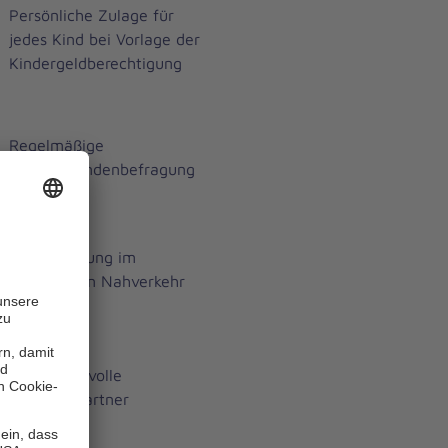
Persönliche Zulage für
jedes Kind bei Vorlage der
Kindergeldberechtigung
Regelmäßige
Mitarbeitendenbefragung
Vergünstigung im
öffentlichen Nahverkehr
Vertrauensvolle
Ansprechpartner