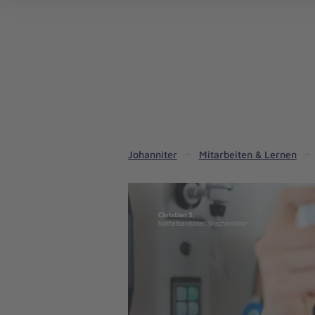
Aus
Liebe
zum
Leben
Johanniter
Mitarbeiten & Lernen