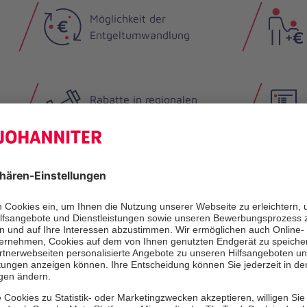
Möglichkeit der
Entgeltumwandlung
Rabatte in regionalen
e
Sportstudios
Strukturierte Einarbeitung
Vermögenswirksame
Leistungen