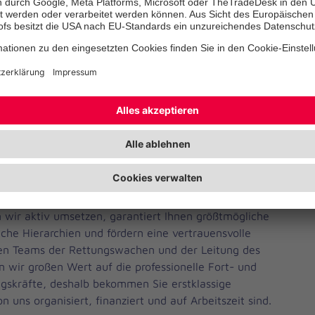
Zuschläge für Arbeit an
Sonn- und Feiertagen
Weitere Vorteile
Weniger anzeigen
t Sie
 wir aktiv umsetzen, garantiert Ihnen größtmögliche
flache Hierarchien und fördern eine vertrauensvolle
n Teams der Rettungswachen und der Leitung des
n wir großen Wert auf die professionelle Fort- und
ngskräfte, deshalb bekommen Sie erstklassige
uns organisiert, finanziert und auf Arbeitszeit sind.