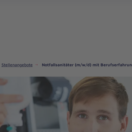
Med.-techn. Dienst & Funktionsdienst
Stellenangebote
Notfallsanitäter (m/w/d) mit Berufserfahru