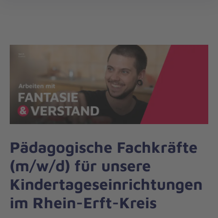
Die
öff
Johanniter
–
Aus
Liebe
zum
Leben
Pädagogische Fachkräfte
(m/w/d) für unsere
Kindertageseinrichtungen
im Rhein-Erft-Kreis