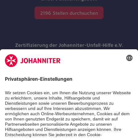
2196 Stellen durchsuchen
Zertifizierung der Johanniter-Unfall-Hilfe e.V.
Die Johanniter GmbH führt das
Spendenzertifikat des Deutschen Spendenrats
e.V.