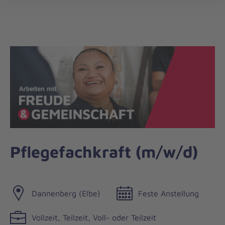
Die
öff
Johanniter
–
Aus
Liebe
zum
Leben
Pflegefachkraft (m/w/d)
Dannenberg (Elbe)
Feste Anstellung
Vollzeit, Teilzeit, Voll- oder Teilzeit