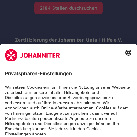
2184 Stellen durchsuchen
Zertifizierung der Johanniter-Unfall-Hilfe e.V.
Die Johanniter GmbH führt das
Spendenzertifikat des Deutschen Spendenrats
e.V.