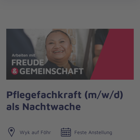
Die
öff
Johanniter
–
Aus
Liebe
zum
Leben
Pflegefachkraft (m/w/d)
als Nachtwache
Wyk auf Föhr
Feste Anstellung