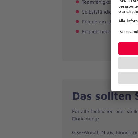
Teamfähigkeit und Leiden
Selbstständiges und eig
Freude am Umgang mit ä
Engagement, Flexibilitä
Das sollten 
Für alle fachlichen oder stel
Einrichtung:
Gisa-Almuth Muus, Einrichtun