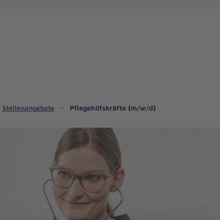
Med.-techn. Dienst & Funktionsdienst
Stellenangebote
Pflegehilfskräfte (m/w/d)