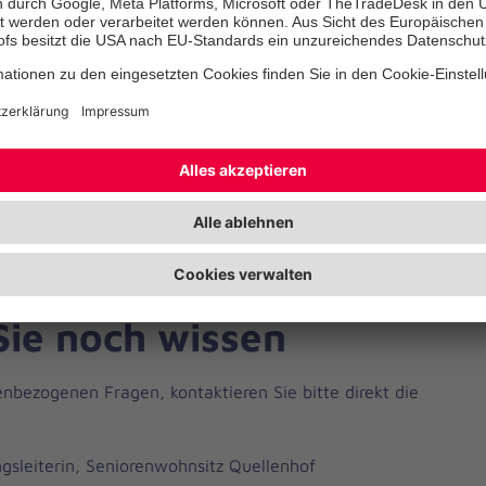
schaft für den Arbeitsbereich der stationären Altenpflege
enverantwortliches Handeln
lteren und hilfsbedürftigen Menschen
t und Empathie
Sie noch wissen
lenbezogenen Fragen, kontaktieren Sie bitte direkt die
gsleiterin, Seniorenwohnsitz Quellenhof