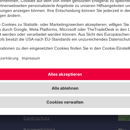
hanniter
Zert
Facebook
Instagram
Youtube
TikTok
LinkedIn
Joha
Cookie-Einstellungen
sere
Datenschutz
Barrierefreiheit