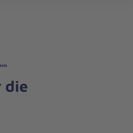
axis
 die