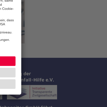
ifizierung der
nniter-Unfall-Hilfe e.V.