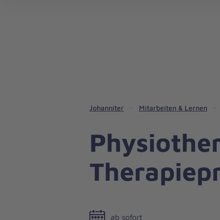
Aus
Liebe
zum
Leben
Johanniter
Mitarbeiten & Lernen
Physiother
Therapiepr
ab sofort