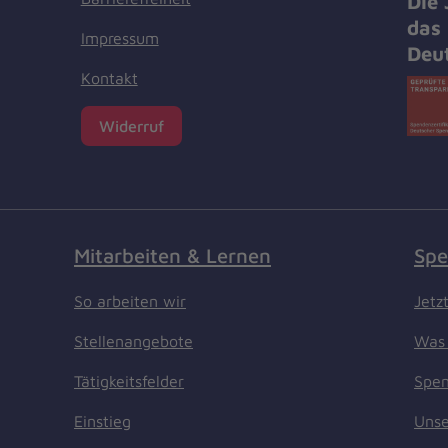
Die
das 
Impressum
Deu
Kontakt
Widerruf
Mitarbeiten & Lernen
Spe
So arbeiten wir
Jetz
Stellenangebote
Was 
Tätigkeitsfelder
Spen
Einstieg
Unse