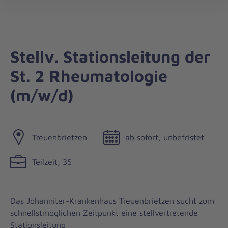
Die
öff
Johanniter
–
Aus
Liebe
Stellv. Stationsleitung der
zum
St. 2 Rheumatologie
Leben
(m/w/d)
Treuenbrietzen
ab sofort, unbefristet
Teilzeit, 35
Das Johanniter-Krankenhaus Treuenbrietzen sucht zum
schnellstmöglichen Zeitpunkt eine stellvertretende
Stationsleitung