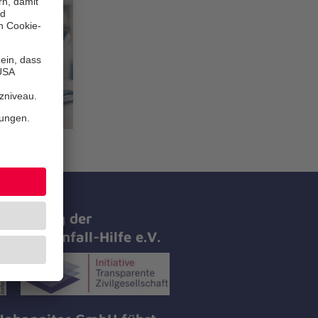
ifizierung der
nniter-Unfall-Hilfe e.V.