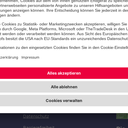
hanniter
Zert
Facebook
Instagram
Youtube
TikTok
LinkedIn
Joha
Cookie-Einstellungen
sere
Datenschutz
Barrierefreiheit