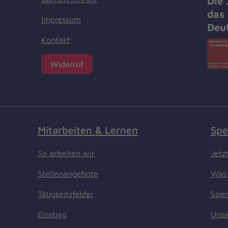
Die
das 
Impressum
Deu
Kontakt
Widerruf
Mitarbeiten & Lernen
Spe
So arbeiten wir
Jetz
Stellenangebote
Was 
Tätigkeitsfelder
Spen
Einstieg
Unse