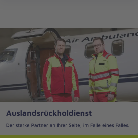
Die
öff
Johanniter
–
Aus
Liebe
zum
Leben
Auslandsrückholdienst
Der starke Partner an Ihrer Seite, im Falle eines Falles.