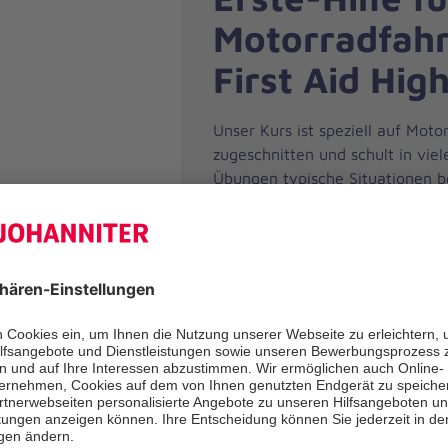
Motorradfahr
First Aid Hi
Unser Kurs ist speziell auf Mot
zugeschnitten und schult in viel
Übungen typische Situationen b
Motorradunfall. Dazu gehören zu
Absicherung der Unfallstelle, d
Gefahrenbereich, die Helmabna
Herz-Lungen-Wiederbelebung. G
wo auch die Unfälle passieren: 
Zusammen mit unseren Trainern 
begeisterte Motorradfahrende 
Gruppen eine Ausfahrt durch d
und absolvieren an verschieden
Erste-Hilfe-Übungen.
Bitte mit
Motorrad mit vollem Tank und 