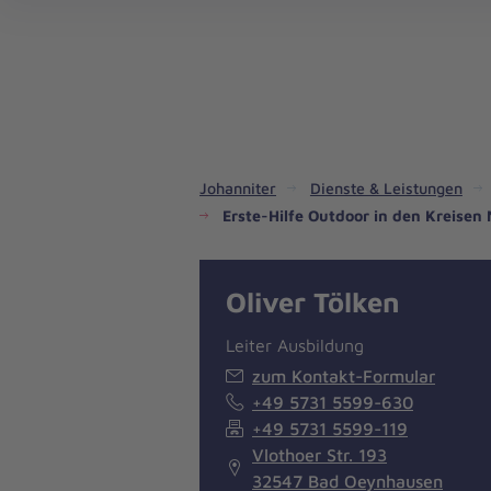
Dienste & Leistungen
Kinder- und Jugendhilfe
Angebote für Privatpersonen
Angebote für Unternehmen
Mitarbeiten & Lernen
Spenden & Stiften
Unsere Projekte im Inland
Im Ausland - Projekte weltweit
Service, Qualität und Transparenz
An
Jo
Ar
So 
Spe
Aus
Liebe
zum
Leben
Johanniter
Dienste & Leistungen
Erste-Hilfe Outdoor in den Kreise
Oliver Tölken
Leiter Ausbildung
zum Kontakt-Formular
+49 5731 5599-630
+49 5731 5599-119
Vlothoer Str. 193
32547 Bad Oeynhausen