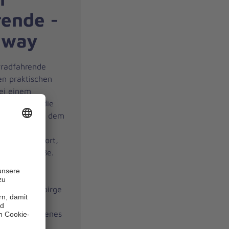
ende -
ghway
orradfahrende
en praktischen
ei einem
m Beispiel die
as Retten aus dem
hme und die
eübt wird dort,
auf der Straße.
– selbst
– machen die
as Wiehengebirge
en Stationen
bringen:
eigenes
passende