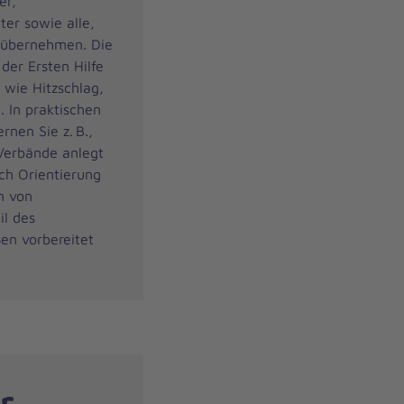
er,
ter sowie alle,
 übernehmen. Die
der Ersten Hilfe
 wie Hitzschlag,
 In praktischen
nen Sie z. B.,
Verbände anlegt
uch Orientierung
n von
il des
ßen vorbereitet
r