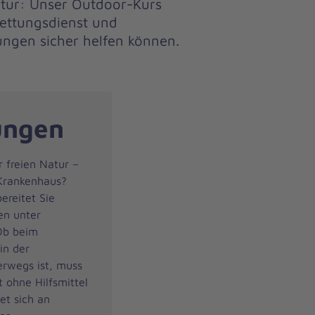
atur: Unser Outdoor-Kurs
Rettungsdienst und
ungen sicher helfen können.
ungen
r freien Natur –
 Krankenhaus?
ereitet Sie
nen unter
Ob beim
in der
rwegs ist, muss
t ohne Hilfsmittel
et sich an