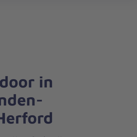
search
door in
inden-
Herford