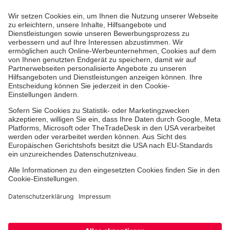
Medizin & Pflege
Zentren
Patienten
Zuweiser
Hinweisgebersystem
Facebook
Instagram
TikTok
LinkedIn