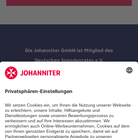
Die Johanniter GmbH ist Mitglied des
Deutschen Spendenrates e.V.
Kununu Top Company 2026