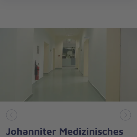
öff
Vorheriges
Näch
Johanniter Medizinisches