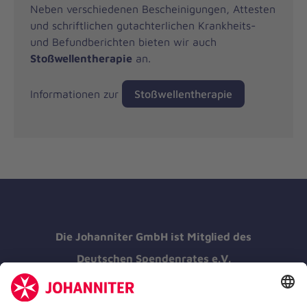
Neben verschiedenen Bescheinigungen, Attesten
und schriftlichen gutachterlichen Krankheits-
und Befundberichten bieten wir auch
Stoßwellentherapie
an.
Informationen zur
Stoßwellentherapie
Die Johanniter GmbH ist Mitglied des
Deutschen Spendenrates e.V.