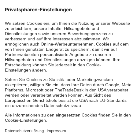
Kununu Top Company 2026
Medizin & Pflege
Zentren
Patienten
Zuweiser
Hinweisgebersystem