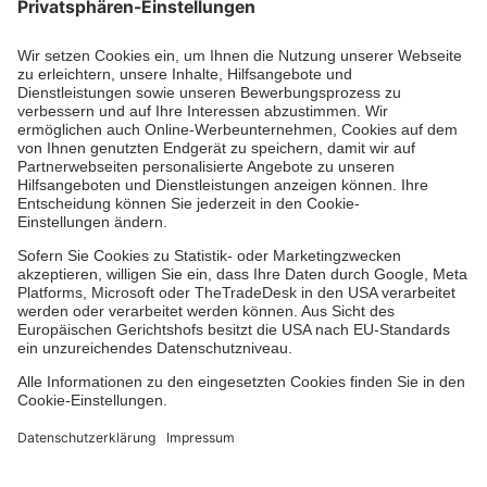
Kununu Top Company 2026
Medizin & Pflege
Zentren
Patienten
Zuweiser
Hinweisgebersystem
Facebook
Instagram
TikTok
LinkedIn