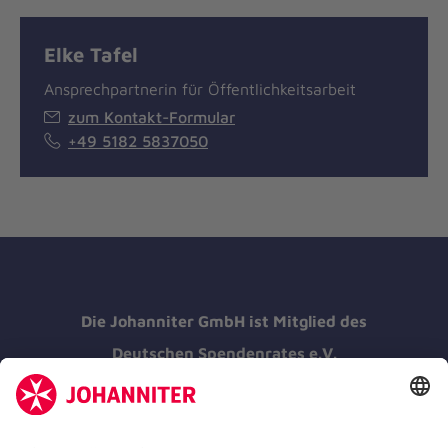
Elke Tafel
Ansprechpartnerin für Öffentlichkeitsarbeit
zum Kontakt-Formular
+49 5182 5837050
Die Johanniter GmbH ist Mitglied des
Deutschen Spendenrates e.V.