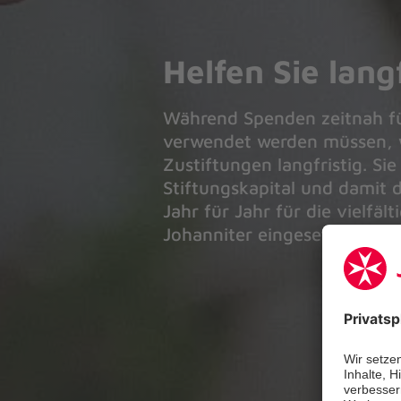
Helfen Sie langf
Während Spenden zeitnah fü
verwendet werden müssen, 
Zustiftungen langfristig. Si
Stiftungskapital und damit d
Jahr für Jahr für die vielfält
Johanniter eingesetzt werde