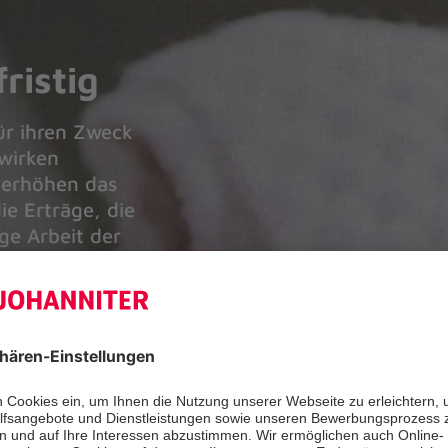
ristig
r ihren Zweck
wirken
e erhöhen das
ie Erträge, die
ige Arbeit der
n.