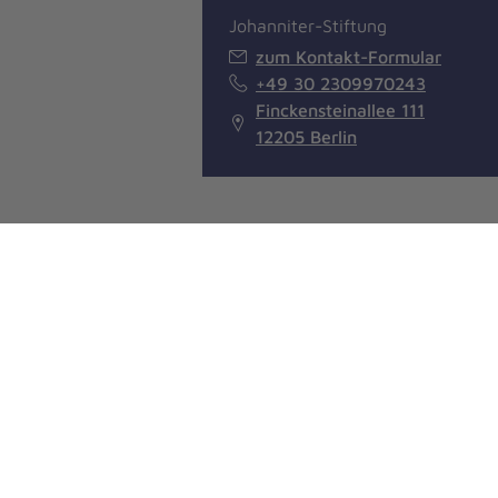
Johanniter-Stiftung
zum Kontakt-Formular
+49 30 2309970243
Finckensteinallee 111
12205 Berlin
Johanniter-Stiftun
Helfen Sie mit einer Spende an d
Johanniter-Stiftung!
einmalig
monatlich
jährlich