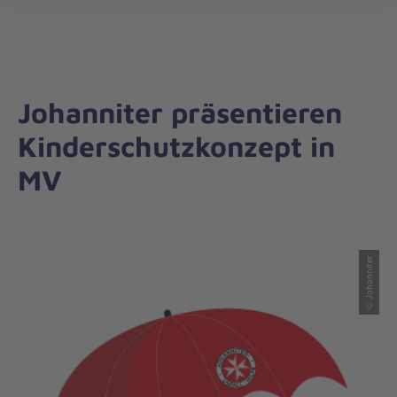
Landesverband
öff
Nord
Johanniter präsentieren
Kinderschutzkonzept in
MV
© Johanniter