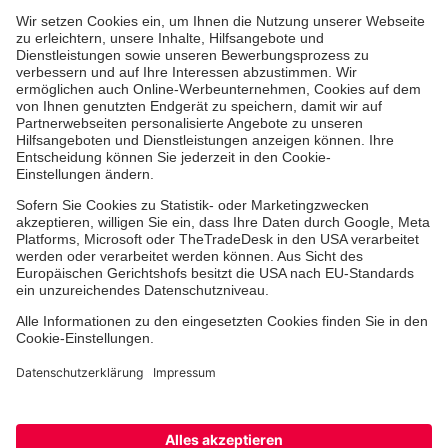
Aus- & Fortbildungen
Erste-Hilfe-Kurse
Jobs & Ehrenamt
Freiwilligendienst
Spendenprojekte
Johanniter-Jugend
Einrichtungen
Dienstleistungen
Facebook
Instagram
Youtube
TikTok
Xing
LinkedIn