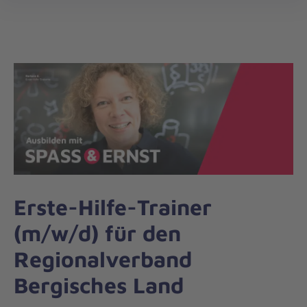
Die
öff
Johanniter
–
Aus
Liebe
zum
Leben
Erste-Hilfe-Trainer
(m/w/d) für den
Regionalverband
Bergisches Land